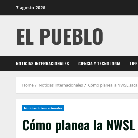
Skip
7 agosto 2026
to
content
EL PUEBLO
NOTICIAS INTERNACIONALES
CIENCIA Y TECNOLOGIA
LIF
Home
Noticias Internacionales
Cómo planea la NWSL sacar
Noticias Internacionales
Cómo planea la NWSL 