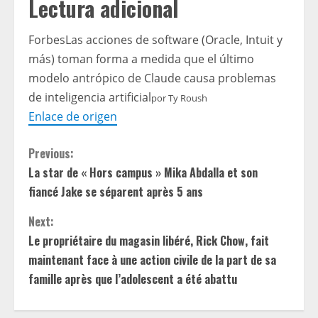
Lectura adicional
Forbes
Las acciones de software (Oracle, Intuit y
más) toman forma a medida que el último
modelo antrópico de Claude causa problemas
de inteligencia artificial
por
Ty Roush
Enlace de origen
C
Previous:
La star de « Hors campus » Mika Abdalla et son
o
fiancé Jake se séparent après 5 ans
n
Next:
t
Le propriétaire du magasin libéré, Rick Chow, fait
maintenant face à une action civile de la part de sa
i
famille après que l’adolescent a été abattu
n