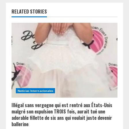
u
RELATED STORIES
e
R
e
a
d
i
n
Noticias Internacionales
g
Illégal sans vergogne qui est rentré aux États-Unis
malgré son expulsion TROIS fois, aurait tué une
adorable fillette de six ans qui voulait juste devenir
ballerine