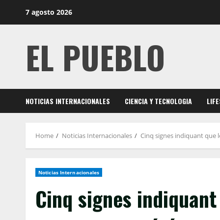
Skip
7 agosto 2026
to
content
EL PUEBLO
NOTICIAS INTERNACIONALES
CIENCIA Y TECNOLOGIA
LIF
Home
Noticias Internacionales
Cinq signes indiquant que 
Noticias Internacionales
Cinq signes indiquant