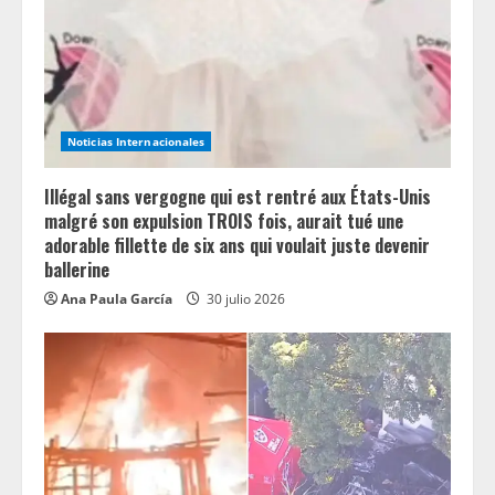
a
d
i
n
Noticias Internacionales
g
Illégal sans vergogne qui est rentré aux États-Unis
malgré son expulsion TROIS fois, aurait tué une
adorable fillette de six ans qui voulait juste devenir
ballerine
Ana Paula García
30 julio 2026