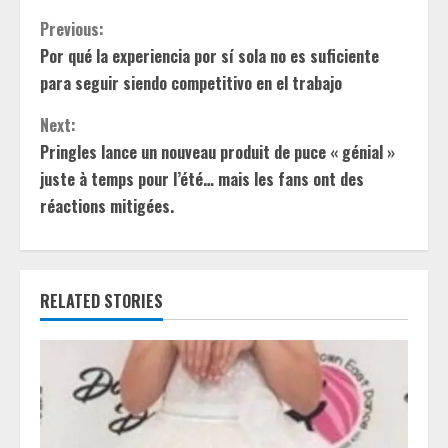
C
Previous:
Por qué la experiencia por sí sola no es suficiente
o
para seguir siendo competitivo en el trabajo
n
Next:
t
Pringles lance un nouveau produit de puce « génial »
juste à temps pour l’été… mais les fans ont des
i
réactions mitigées.
n
u
RELATED STORIES
e
R
e