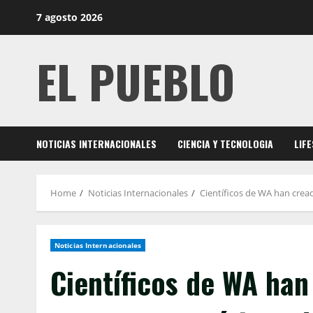
Skip
7 agosto 2026
to
content
EL PUEBLO
NOTICIAS INTERNACIONALES
CIENCIA Y TECNOLOGIA
LIF
Home
Noticias Internacionales
Científicos de WA han cread
Noticias Internacionales
Científicos de WA han