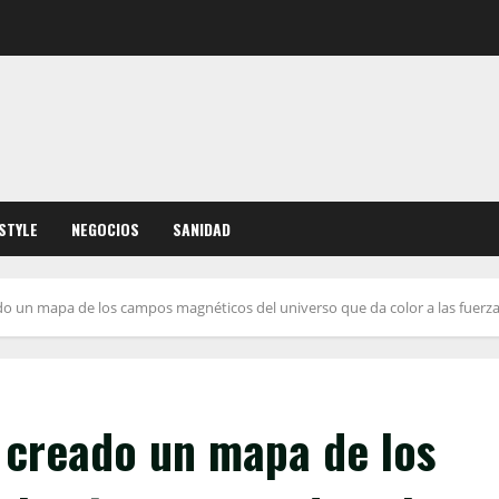
ESTYLE
NEGOCIOS
SANIDAD
o un mapa de los campos magnéticos del universo que da color a las fuerzas 
 creado un mapa de los