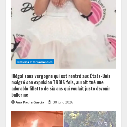
R
e
a
d
i
Noticias Internacionales
n
Illégal sans vergogne qui est rentré aux États-Unis
g
malgré son expulsion TROIS fois, aurait tué une
adorable fillette de six ans qui voulait juste devenir
ballerine
Ana Paula García
30 julio 2026