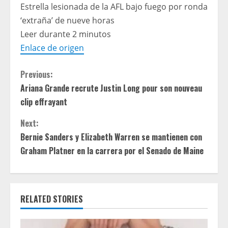
Estrella lesionada de la AFL bajo fuego por ronda
‘extraña’ de nueve horas
Leer durante 2 minutos
Enlace de origen
C
Previous:
Ariana Grande recrute Justin Long pour son nouveau
o
clip effrayant
n
Next:
t
Bernie Sanders y Elizabeth Warren se mantienen con
Graham Platner en la carrera por el Senado de Maine
i
n
RELATED STORIES
u
e