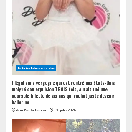
R
e
a
d
i
n
Noticias Internacionales
g
Illégal sans vergogne qui est rentré aux États-Unis
malgré son expulsion TROIS fois, aurait tué une
adorable fillette de six ans qui voulait juste devenir
ballerine
Ana Paula García
30 julio 2026