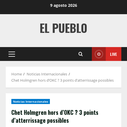
Skip
9 agosto 2026
to
content
EL PUEBLO
LIVE
Primary
Menu
Home
Noticias Internacionales
Chet Holmgren hors d’OKC ? 3 points d’atterrissage possibles
Noticias Internacionales
Chet Holmgren hors d’OKC ? 3 points
d’atterrissage possibles