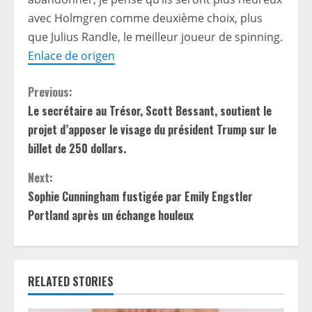
avec Holmgren comme deuxième choix, plus
que Julius Randle, le meilleur joueur de spinning.
Enlace de origen
C
Previous:
Le secrétaire au Trésor, Scott Bessant, soutient le
o
projet d’apposer le visage du président Trump sur le
n
billet de 250 dollars.
t
Next:
Sophie Cunningham fustigée par Emily Engstler
i
Portland après un échange houleux
n
u
RELATED STORIES
e