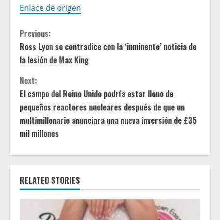
Enlace de origen
C
Previous:
Ross Lyon se contradice con la ‘inminente’ noticia de
o
la lesión de Max King
n
Next:
t
El campo del Reino Unido podría estar lleno de
pequeños reactores nucleares después de que un
i
multimillonario anunciara una nueva inversión de £35
mil millones
n
u
e
RELATED STORIES
R