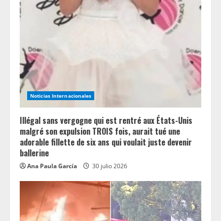
e
a
d
i
n
Noticias Internacionales
g
Illégal sans vergogne qui est rentré aux États-Unis
malgré son expulsion TROIS fois, aurait tué une
adorable fillette de six ans qui voulait juste devenir
ballerine
Ana Paula García
30 julio 2026