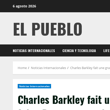
Skip
6 agosto 2026
to
content
EL PUEBLO
NOTICIAS INTERNACIONALES
CIENCIA Y TECNOLOGIA
LIF
Home
Noticias Internacionales
Charles Barkley fait une gr
Noticias Internacionales
Charles Barkley fait 