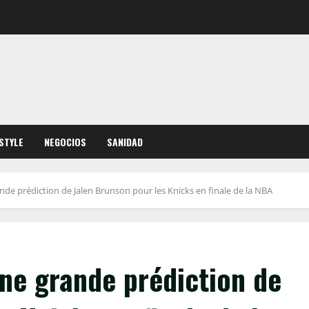
ESTYLE
NEGOCIOS
SANIDAD
ande prédiction de Jalen Brunson pour les Knicks en finale de la NBA
une grande prédiction de