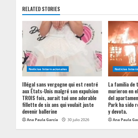
t
RELATED STORIES
i
n
u
e
R
Noticias Internacionales
Noticias Inter
e
Illégal sans vergogne qui est rentré
La familia de
a
aux États-Unis malgré son expulsion
murieron en e
TROIS fois, aurait tué une adorable
del apartament
d
fillette de six ans qui voulait juste
Park ha sido 
devenir ballerine
y devota.
i
Ana Paula García
30 julio 2026
Ana Paula Ga
n