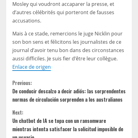
Mosley qui voudront accaparer la presse, et
d’autres célébrités qui porteront de fausses
accusations.
Mais à ce stade, remercions le juge Nicklin pour
son bon sens et félicitons les journalistes de ce
journal d’avoir tenu bon dans des circonstances
aussi difficiles. Je suis fier d’être leur collègue.
Enlace de origen
C
Previous:
De conducir descalzo a decir adiós: las sorprendentes
o
normas de circulación sorprenden a los australianos
n
Next:
t
Un chatbot de IA se topa con un ransomware
mientras intenta satisfacer la solicitud imposible de
i
un usuario