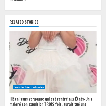
n
u
RELATED STORIES
e
R
e
a
d
i
n
Noticias Internacionales
g
Illégal sans vergogne qui est rentré aux États-Unis
malgré son expulsion TROIS fois, aurait tué une