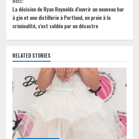
t
Next:
La décision de Ryan Reynolds d’ouvrir un nouveau bar
i
à gin et une distillerie à Portland, en proie à la
criminalité, s’est soldée par un désastre
n
u
e
RELATED STORIES
R
e
a
d
i
n