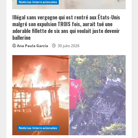
Noticias Internacionales
g
Illégal sans vergogne qui est rentré aux États-Unis
malgré son expulsion TROIS fois, aurait tué une
adorable fillette de six ans qui voulait juste devenir
ballerine
Ana Paula García
30 julio 2026
Noticias Internacionales