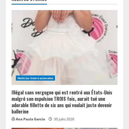
u
e
R
e
a
d
i
Noticias Internacionales
n
Illégal sans vergogne qui est rentré aux États-Unis
g
malgré son expulsion TROIS fois, aurait tué une
adorable fillette de six ans qui voulait juste devenir
ballerine
Ana Paula García
30 julio 2026