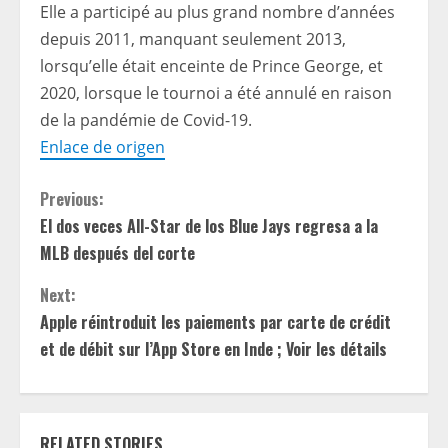
Elle a participé au plus grand nombre d’années
depuis 2011, manquant seulement 2013,
lorsqu’elle était enceinte de Prince George, et
2020, lorsque le tournoi a été annulé en raison
de la pandémie de Covid-19.
Enlace de origen
C
Previous:
El dos veces All-Star de los Blue Jays regresa a la
o
MLB después del corte
n
Next:
t
Apple réintroduit les paiements par carte de crédit
et de débit sur l’App Store en Inde ; Voir les détails
i
n
RELATED STORIES