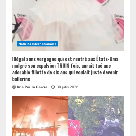
a
d
i
n
Noticias Internacionales
g
Illégal sans vergogne qui est rentré aux États-Unis
malgré son expulsion TROIS fois, aurait tué une
adorable fillette de six ans qui voulait juste devenir
ballerine
Ana Paula García
30 julio 2026