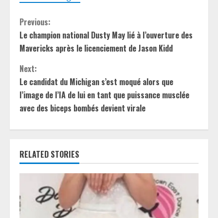
C
Previous:
Le champion national Dusty May lié à l’ouverture des
o
Mavericks après le licenciement de Jason Kidd
n
Next:
t
Le candidat du Michigan s’est moqué alors que
l’image de l’IA de lui en tant que puissance musclée
i
avec des biceps bombés devient virale
n
u
RELATED STORIES
e
R
e