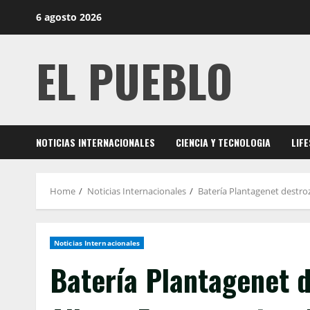
Skip
6 agosto 2026
to
content
EL PUEBLO
NOTICIAS INTERNACIONALES
CIENCIA Y TECNOLOGIA
LIF
Home
Noticias Internacionales
Batería Plantagenet destroz
Noticias Internacionales
Batería Plantagenet 