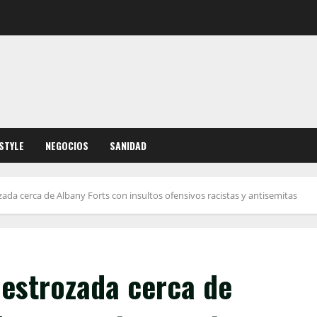
ESTYLE
NEGOCIOS
SANIDAD
ada cerca de Albany Forts con insultos ofensivos racistas y antisemitas
destrozada cerca de