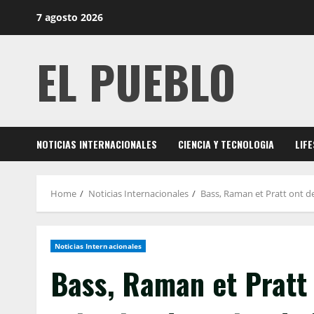
Skip
7 agosto 2026
to
content
EL PUEBLO
NOTICIAS INTERNACIONALES
CIENCIA Y TECNOLOGIA
LIF
Home
Noticias Internacionales
Bass, Raman et Pratt ont d
Noticias Internacionales
Bass, Raman et Pratt 