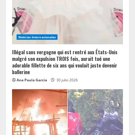
d
i
n
Noticias Internacionales
g
Illégal sans vergogne qui est rentré aux États-Unis
malgré son expulsion TROIS fois, aurait tué une
adorable fillette de six ans qui voulait juste devenir
ballerine
Ana Paula García
30 julio 2026