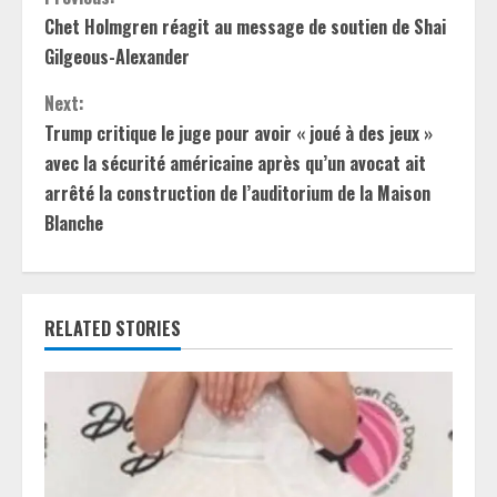
C
Chet Holmgren réagit au message de soutien de Shai
o
Gilgeous-Alexander
n
Next:
t
Trump critique le juge pour avoir « joué à des jeux »
avec la sécurité américaine après qu’un avocat ait
i
arrêté la construction de l’auditorium de la Maison
Blanche
n
u
e
RELATED STORIES
R
e
a