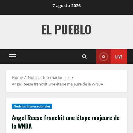
Skip
7 agosto 2026
to
content
EL PUEBLO
LIVE
Primary
Menu
Home
Noticias Internacionales
Angel Reese franchit une étape majeure de la WNBA
Noticias Internacionales
Angel Reese franchit une étape majeure de
la WNBA