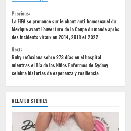
C
Previous:
La FIFA se prononce sur le chant anti-homosexuel du
o
Mexique avant l’ouverture de la Coupe du monde après
n
des incidents viraux en 2014, 2018 et 2022
t
Next:
Ruby reflexiona sobre 273 días en el hospital
i
mientras el Día de los Niños Enfermos de Sydney
celebra historias de esperanza y resiliencia
n
u
e
RELATED STORIES
R
e