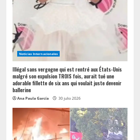
a
d
i
n
Noticias Internacionales
g
Illégal sans vergogne qui est rentré aux États-Unis
malgré son expulsion TROIS fois, aurait tué une
adorable fillette de six ans qui voulait juste devenir
ballerine
Ana Paula García
30 julio 2026