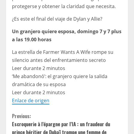
protegerse y obtener la claridad que necesita.
¿Es este el final del viaje de Dylan y Allie?
Un granjero quiere esposa, domingo 7 y 7 plus
a las 19.00 horas
La estrella de Farmer Wants A Wife rompe su
silencio antes del enfrentamiento secreto
Leer durante 2 minutos
‘Me abandonó’: el granjero quiere la salida
dramática de su esposa
Leer durante 2 minutos
Enlace de origen
C
Previous:
Escroquerie à l’épargne par l’IA : un fraudeur du
o
prince héritier de Dubaï trompe une femme de