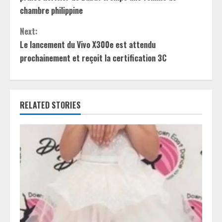
n
chambre philippine
t
Next:
Le lancement du Vivo X300e est attendu
i
prochainement et reçoit la certification 3C
n
u
RELATED STORIES
e
R
e
a
d