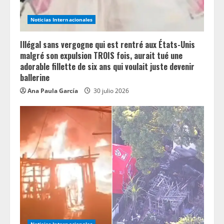
i
n
Noticias Internacionales
g
Illégal sans vergogne qui est rentré aux États-Unis
malgré son expulsion TROIS fois, aurait tué une
adorable fillette de six ans qui voulait juste devenir
ballerine
Ana Paula García
30 julio 2026
Noticias Internacionales