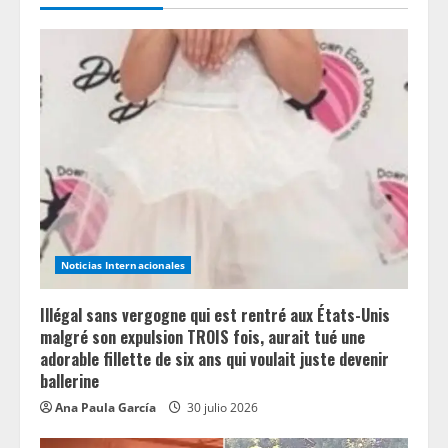
R
e
a
d
i
n
Noticias Internacionales
g
Illégal sans vergogne qui est rentré aux États-Unis
malgré son expulsion TROIS fois, aurait tué une
adorable fillette de six ans qui voulait juste devenir
ballerine
Ana Paula García
30 julio 2026