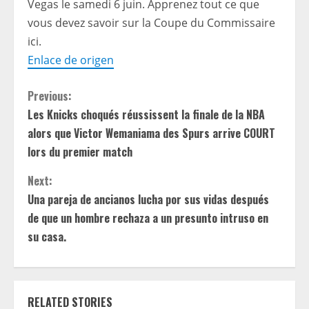
Vegas le samedi 6 juin. Apprenez tout ce que
vous devez savoir sur la Coupe du Commissaire
ici.
Enlace de origen
C
Previous:
Les Knicks choqués réussissent la finale de la NBA
o
alors que Victor Wemaniama des Spurs arrive COURT
n
lors du premier match
t
Next:
Una pareja de ancianos lucha por sus vidas después
i
de que un hombre rechaza a un presunto intruso en
su casa.
n
u
e
RELATED STORIES