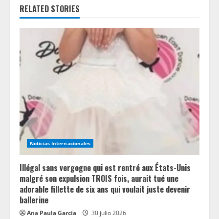
n
RELATED STORIES
u
e
R
e
a
d
Noticias Internacionales
i
n
Illégal sans vergogne qui est rentré aux États-Unis
malgré son expulsion TROIS fois, aurait tué une
g
adorable fillette de six ans qui voulait juste devenir
ballerine
Ana Paula García
30 julio 2026