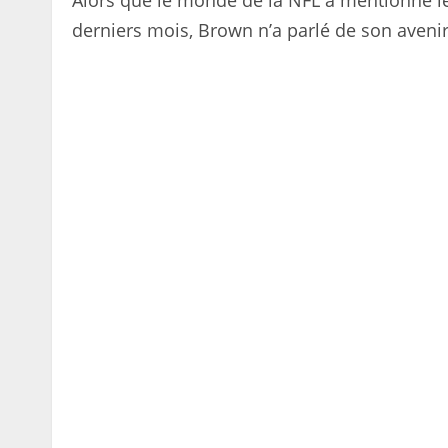
Alors que le monde de la NFL a mentionné l
derniers mois, Brown n’a parlé de son aveni