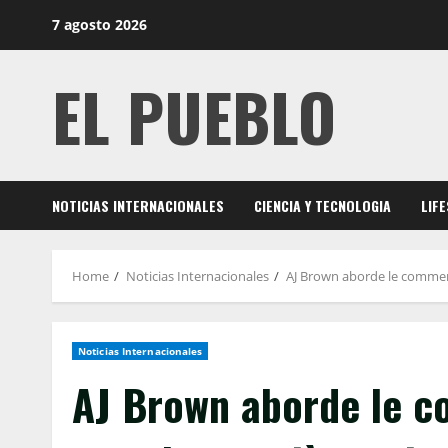
Skip
7 agosto 2026
to
content
EL PUEBLO
NOTICIAS INTERNACIONALES
CIENCIA Y TECNOLOGIA
LIF
Home
Noticias Internacionales
AJ Brown aborde le commerc
Noticias Internacionales
AJ Brown aborde le c