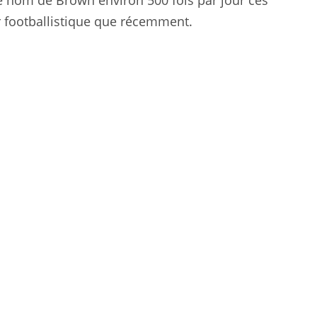
e nom de Brown environ 500 fois par jour ces
r footballistique que récemment.