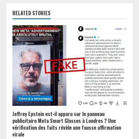
u
RELATED STORIES
e
R
e
a
d
i
n
Ciencia y tecnologia
g
Jeffrey Epstein est-il apparu sur le panneau
publicitaire Meta Smart Glasses à Londres ? Une
vérification des faits révèle une fausse affirmation
virale