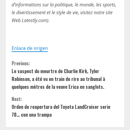
d’informations sur la politique, le monde, les sports,
le divertissement et le style de vie, visitez notre site
Web Latestly.com).
Enlace de origen
C
Previous:
Le suspect du meurtre de Charlie Kirk, Tyler
o
Robinson, a été vu en train de rire au tribunal à
n
quelques mètres de la veuve Erica en sanglots.
t
Next:
Orden de reapertura del Toyota LandCruiser serie
i
70… con una trampa
n