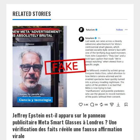
e
RELATED STORIES
R
e
a
d
i
n
g
Ciencia y tecnologia
Jeffrey Epstein est-il apparu sur le panneau
publicitaire Meta Smart Glasses à Londres ? Une
vérification des faits révèle une fausse affirmation
virale