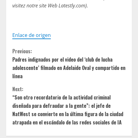
visitez notre site Web Latestly.com).
Enlace de origen
C
Previous:
Padres indignados por el video del ‘club de lucha
o
adolescente’ filmado en Adelaide Oval y compartido en
n
línea
t
Next:
“Son otro recordatorio de la actividad criminal
i
diseñada para defraudar a la gente”: el jefe de
NatWest se convierte en la última figura de la ciudad
n
atrapada en el escándalo de las redes sociales de IA
u