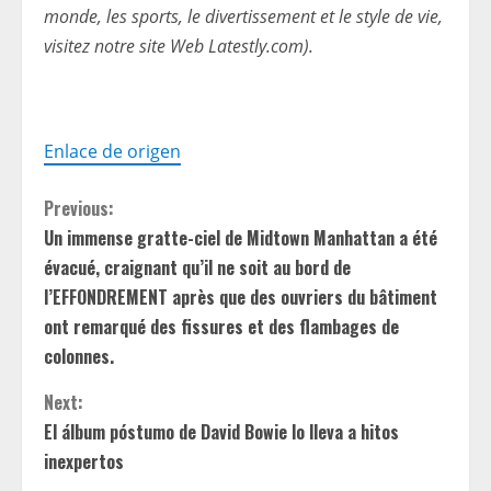
monde, les sports, le divertissement et le style de vie,
visitez notre site Web Latestly.com).
Enlace de origen
C
Previous:
Un immense gratte-ciel de Midtown Manhattan a été
o
évacué, craignant qu’il ne soit au bord de
n
l’EFFONDREMENT après que des ouvriers du bâtiment
ont remarqué des fissures et des flambages de
t
colonnes.
i
Next:
El álbum póstumo de David Bowie lo lleva a hitos
n
inexpertos