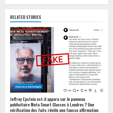
u
e
RELATED STORIES
R
e
a
d
i
n
g
Ciencia y tecnologia
Jeffrey Epstein est-il apparu sur le panneau
publicitaire Meta Smart Glasses à Londres ? Une
vérification des faits révèle une fausse affirmation