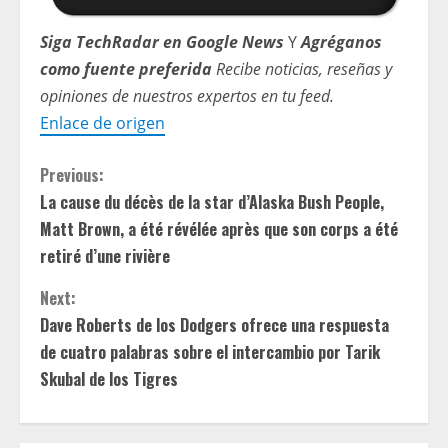
Siga TechRadar en Google News
Y
Agréganos
como fuente preferida
Recibe noticias, reseñas y
opiniones de nuestros expertos en tu feed.
Enlace de origen
C
Previous:
La cause du décès de la star d’Alaska Bush People,
o
Matt Brown, a été révélée après que son corps a été
n
retiré d’une rivière
t
Next:
Dave Roberts de los Dodgers ofrece una respuesta
i
de cuatro palabras sobre el intercambio por Tarik
Skubal de los Tigres
n
u