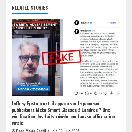
e
RELATED STORIES
R
e
a
d
i
n
Ciencia y tecnologia
g
Jeffrey Epstein est-il apparu sur le panneau
publicitaire Meta Smart Glasses à Londres ? Une
vérification des faits révèle une fausse affirmation
virale
Rosa María Castillo
30 julio 2026