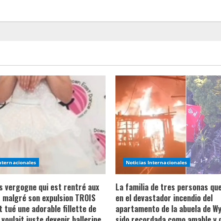
Internacionales
Noticias Internacionales
ns vergogne qui est rentré aux
La familia de tres personas qu
 malgré son expulsion TROIS
en el devastador incendio del
t tué une adorable fillette de
apartamento de la abuela de Wy
 voulait juste devenir ballerine
sido recordada como amable y 