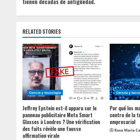
tienen décadas de antigüedad.
n
u
RELATED STORIES
e
R
e
a
d
Ciencia y tecnologia
Ciencia y tecn
i
Jeffrey Epstein est-il apparu sur le
Por qué los m
n
panneau publicitaire Meta Smart
centro de la 
Glasses à Londres ? Une vérification
empresarial
g
des faits révèle une fausse
Rosa María Ca
affirmation virale