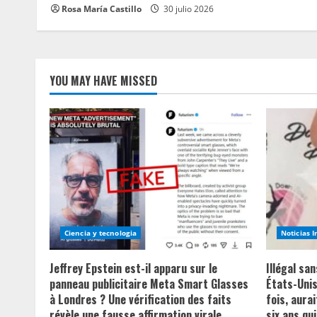
Rosa María Castillo
30 julio 2026
YOU MAY HAVE MISSED
Ciencia y tecnologia
Noticias 
Jeffrey Epstein est-il apparu sur le
Illégal sa
panneau publicitaire Meta Smart Glasses
États-Unis
à Londres ? Une vérification des faits
fois, aurai
révèle une fausse affirmation virale
six ans qui