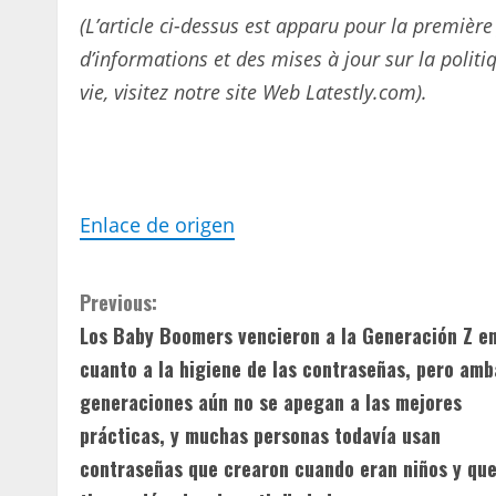
(L’article ci-dessus est apparu pour la première
d’informations et des mises à jour sur la politiq
vie, visitez notre site Web Latestly.com).
Enlace de origen
C
Previous:
Los Baby Boomers vencieron a la Generación Z e
o
cuanto a la higiene de las contraseñas, pero amb
n
generaciones aún no se apegan a las mejores
prácticas, y muchas personas todavía usan
t
contraseñas que crearon cuando eran niños y qu
i