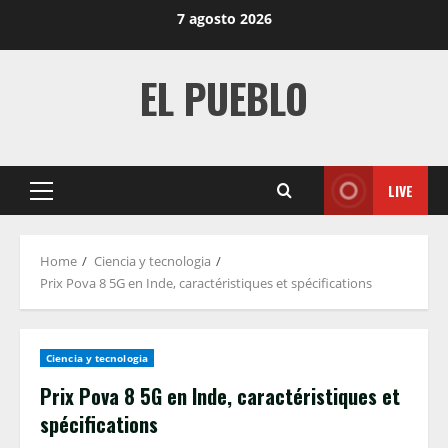
Skip
7 agosto 2026
to
content
EL PUEBLO
LIVE
Primary
Menu
Home
Ciencia y tecnologia
Prix ​​Pova 8 5G en Inde, caractéristiques et spécifications
Ciencia y tecnologia
Prix ​​Pova 8 5G en Inde, caractéristiques et
spécifications