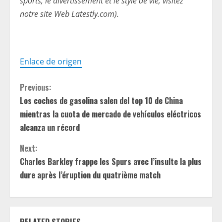
sports, le divertissement et le style de vie, visitez
notre site Web Latestly.com).
Enlace de origen
C
Previous:
Los coches de gasolina salen del top 10 de China
o
mientras la cuota de mercado de vehículos eléctricos
n
alcanza un récord
t
Next:
Charles Barkley frappe les Spurs avec l’insulte la plus
i
dure après l’éruption du quatrième match
n
u