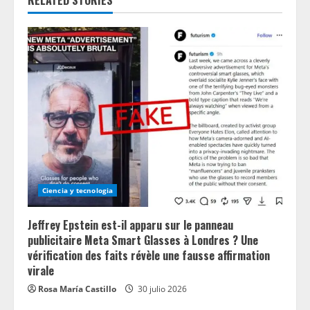
RELATED STORIES
e
R
e
a
d
i
n
Ciencia y tecnologia
g
Jeffrey Epstein est-il apparu sur le panneau
publicitaire Meta Smart Glasses à Londres ? Une
vérification des faits révèle une fausse affirmation
virale
Rosa María Castillo
30 julio 2026