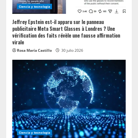
g
Ciencia y tecnologia
Jeffrey Epstein est-il apparu sur le panneau
publicitaire Meta Smart Glasses à Londres ? Une
vérification des faits révèle une fausse affirmation
virale
Rosa María Castillo
30 julio 2026
Ciencia y tecnologia