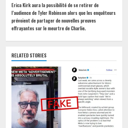
t
Erica Kirk aura la possibilité de se retirer de
i
l’audience de Tyler Robinson alors que les enquêteurs
prévoient de partager de nouvelles preuves
n
effrayantes sur le meurtre de Charlie.
u
e
RELATED STORIES
R
e
a
d
i
n