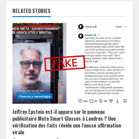
n
RELATED STORIES
u
e
R
e
a
d
i
Ciencia y tecnologia
n
Jeffrey Epstein est-il apparu sur le panneau
g
publicitaire Meta Smart Glasses à Londres ? Une
vérification des faits révèle une fausse affirmation
virale