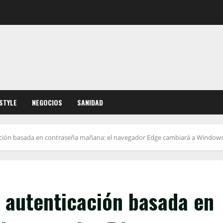
ESTYLE
NEGOCIOS
SANIDAD
icación basada en contraseña mañana: el navegador Edge cambiará a Windows
la autenticación basada en