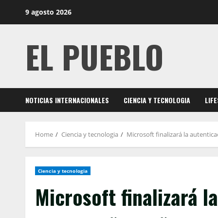
Skip
9 agosto 2026
to
content
EL PUEBLO
NOTICIAS INTERNACIONALES
CIENCIA Y TECNOLOGIA
LIF
Home
Ciencia y tecnologia
Microsoft finalizará la autent
Ciencia y tecnologia
Microsoft finalizará 