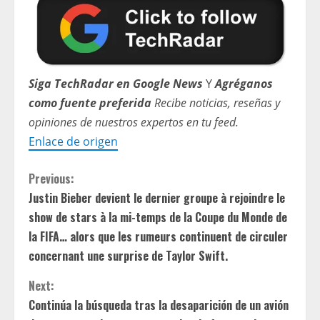
Siga TechRadar en Google News
Y
Agréganos
como fuente preferida
Recibe noticias, reseñas y
opiniones de nuestros expertos en tu feed.
Enlace de origen
C
Previous:
Justin Bieber devient le dernier groupe à rejoindre le
o
show de stars à la mi-temps de la Coupe du Monde de
n
la FIFA… alors que les rumeurs continuent de circuler
concernant une surprise de Taylor Swift.
t
Next:
i
Continúa la búsqueda tras la desaparición de un avión