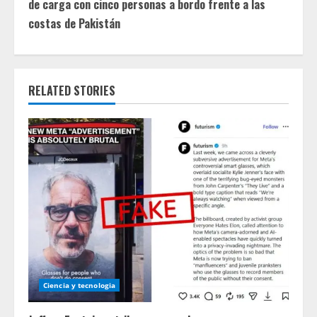
de carga con cinco personas a bordo frente a las
n
costas de Pakistán
u
e
RELATED STORIES
R
e
a
d
i
n
g
Ciencia y tecnologia