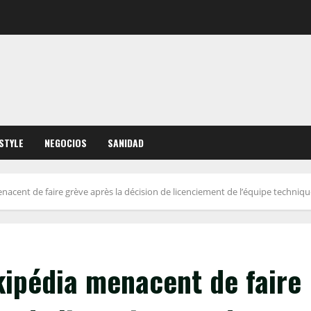
ESTYLE
NEGOCIOS
SANIDAD
nacent de faire grève après la décision de licenciement de l’équipe techni
kipédia menacent de faire