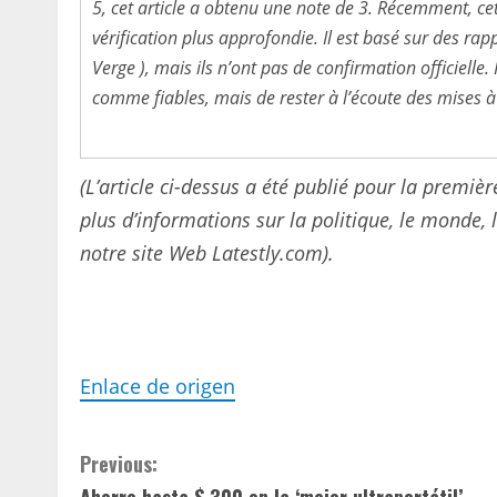
5, cet article a obtenu une note de 3. Récemment, ce
vérification plus approfondie. Il est basé sur des rapp
Verge ), mais ils n’ont pas de confirmation officielle.
comme fiables, mais de rester à l’écoute des mises à
(L’article ci-dessus a été publié pour la premi
plus d’informations sur la politique, le monde, le
notre site Web Latestly.com).
Enlace de origen
C
Previous:
Ahorre hasta $ 300 en la ‘mejor ultraportátil’