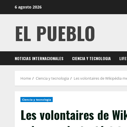
Skip
6 agosto 2026
to
content
EL PUEBLO
NOTICIAS INTERNACIONALES
CIENCIA Y TECNOLOGIA
LIF
Home
Ciencia y tecnologia
Les volontaires de Wikipédia me
Ciencia y tecnologia
Les volontaires de Wi