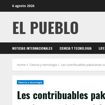
Skip
6 agosto 2026
to
content
EL PUEBLO
NOTICIAS INTERNACIONALES
CIENCIA Y TECNOLOGIA
LIF
Home
Ciencia y tecnologia
Les contribuables pakistanais so
Ciencia y tecnologia
Les contribuables pak