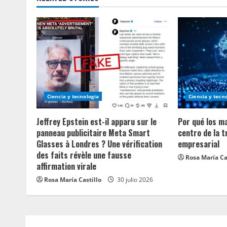
i
n
u
e
R
Ciencia y tecnologia
Ciencia y tecn
e
Jeffrey Epstein est-il apparu sur le
Por qué los m
a
panneau publicitaire Meta Smart
centro de la 
Glasses à Londres ? Une vérification
empresarial
d
des faits révèle une fausse
Rosa María Ca
affirmation virale
i
Rosa María Castillo
30 julio 2026
n
g