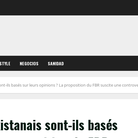
ESTYLE
NEGOCIOS
SANIDAD
nt-ils basés sur leurs opinions ? La proposition du FBR suscite une controve
istanais sont-ils basés