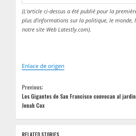
(L’article ci-dessus a été publié pour la premiè
plus d’informations sur la politique, le monde, le
notre site Web Latestly.com).
Enlace de origen
C
Previous:
Los Gigantes de San Francisco convocan al jardi
o
Jonah Cox
n
t
RELATED STORIES