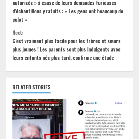
o
autorisés » à cause de leurs demandes furieuses
n
d’échantillons gratuits : « Les gens ont beaucoup de
culot »
t
Next:
i
C’est vraiment plus facile pour les frères et sœurs
plus jeunes ! Les parents sont plus indulgents avec
n
leurs enfants nés plus tard, confirme une étude
u
e
RELATED STORIES
R
e
a
d