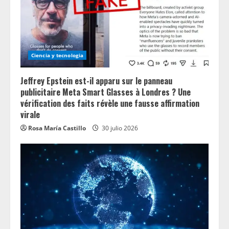
i
n
g
Ciencia y tecnologia
Jeffrey Epstein est-il apparu sur le panneau
publicitaire Meta Smart Glasses à Londres ? Une
vérification des faits révèle une fausse affirmation
virale
Rosa María Castillo
30 julio 2026