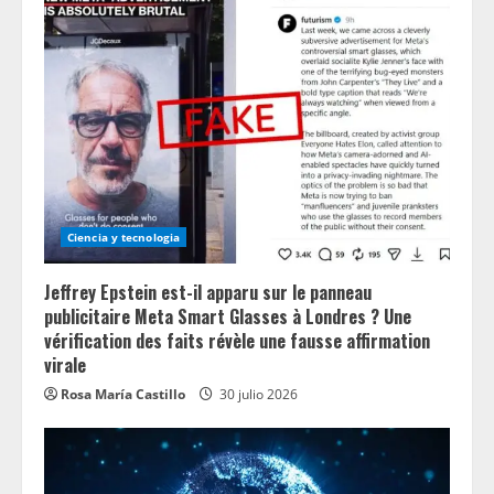
a
d
i
n
g
Ciencia y tecnologia
Jeffrey Epstein est-il apparu sur le panneau
publicitaire Meta Smart Glasses à Londres ? Une
vérification des faits révèle une fausse affirmation
virale
Rosa María Castillo
30 julio 2026