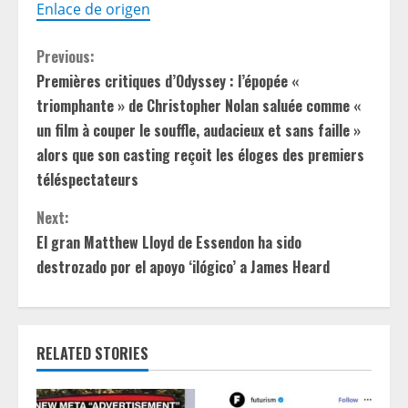
Enlace de origen
C
Previous:
Premières critiques d’Odyssey : l’épopée «
o
triomphante » de Christopher Nolan saluée comme «
n
un film à couper le souffle, audacieux et sans faille »
alors que son casting reçoit les éloges des premiers
t
téléspectateurs
i
Next:
El gran Matthew Lloyd de Essendon ha sido
n
destrozado por el apoyo ‘ilógico’ a James Heard
u
e
RELATED STORIES
R
e