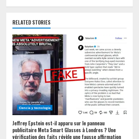
e
R
RELATED STORIES
e
a
d
i
n
g
Ciencia y tecnologia
Jeffrey Epstein est-il apparu sur le panneau
publicitaire Meta Smart Glasses à Londres ? Une
vérification des faits révèle une fausse affirmation