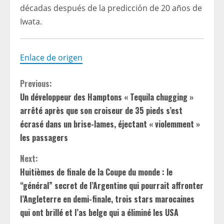
décadas después de la predicción de 20 años de
Iwata.
Enlace de origen
C
Previous:
Un développeur des Hamptons « Tequila chugging »
o
arrêté après que son croiseur de 35 pieds s’est
n
écrasé dans un brise-lames, éjectant « violemment »
les passagers
t
Next:
i
Huitièmes de finale de la Coupe du monde : le
“général” secret de l’Argentine qui pourrait affronter
n
l’Angleterre en demi-finale, trois stars marocaines
u
qui ont brillé et l’as belge qui a éliminé les USA