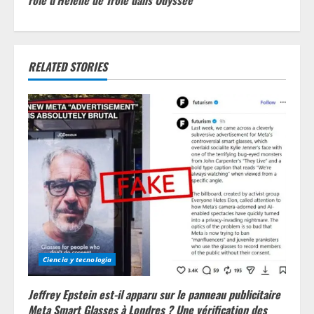
rôle d’Hélène de Troie dans Odyssée
u
e
RELATED STORIES
R
e
a
d
i
n
g
Ciencia y tecnologia
Jeffrey Epstein est-il apparu sur le panneau publicitaire
Meta Smart Glasses à Londres ? Une vérification des