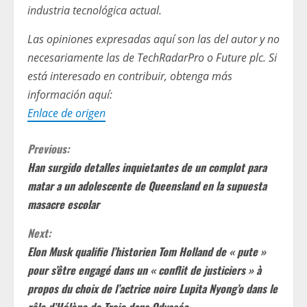
industria tecnológica actual.
Las opiniones expresadas aquí son las del autor y no
necesariamente las de TechRadarPro o Future plc. Si
está interesado en contribuir, obtenga más
información aquí:
Enlace de origen
C
Previous:
Han surgido detalles inquietantes de un complot para
o
matar a un adolescente de Queensland en la supuesta
n
masacre escolar
t
Next:
Elon Musk qualifie l’historien Tom Holland de « pute »
i
pour s’être engagé dans un « conflit de justiciers » à
propos du choix de l’actrice noire Lupita Nyong’o dans le
n