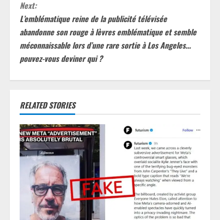
t
Next:
L’emblématique reine de la publicité télévisée
i
abandonne son rouge à lèvres emblématique et semble
méconnaissable lors d’une rare sortie à Los Angeles…
n
pouvez-vous deviner qui ?
u
e
RELATED STORIES
R
e
a
d
i
n