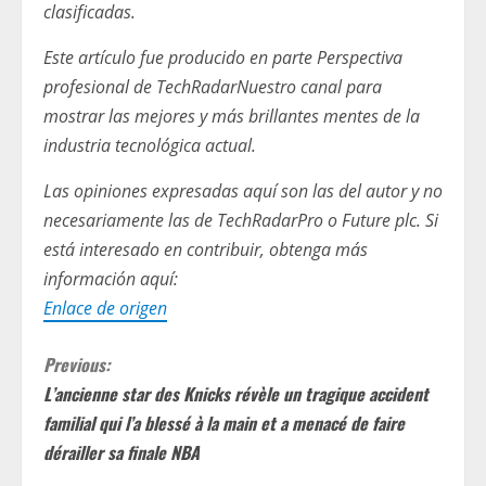
clasificadas
.
Este artículo fue producido en parte
Perspectiva
profesional de TechRadar
Nuestro canal para
mostrar las mejores y más brillantes mentes de la
industria tecnológica actual.
Las opiniones expresadas aquí son las del autor y no
necesariamente las de TechRadarPro o Future plc. Si
está interesado en contribuir, obtenga más
información aquí:
Enlace de origen
C
Previous:
L’ancienne star des Knicks révèle un tragique accident
o
familial qui l’a blessé à la main et a menacé de faire
n
dérailler sa finale NBA