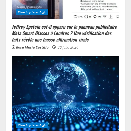
g
Ciencia y tecnologia
Jeffrey Epstein est-il apparu sur le panneau publicitaire
Meta Smart Glasses à Londres ? Une vérification des
faits révèle une fausse affirmation virale
Rosa María Castillo
30 julio 2026
Ciencia y tecnologia