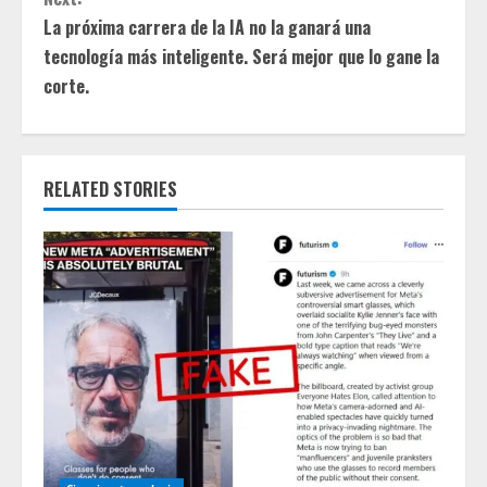
t
La próxima carrera de la IA no la ganará una
tecnología más inteligente. Será mejor que lo gane la
i
corte.
n
u
RELATED STORIES
e
R
e
a
d
i