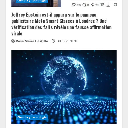
n
Ciencia y tecnologia
g
Jeffrey Epstein est-il apparu sur le panneau
publicitaire Meta Smart Glasses à Londres ? Une
vérification des faits révèle une fausse affirmation
virale
Rosa María Castillo
30 julio 2026
Ciencia y tecnologia