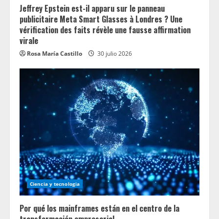
g
Jeffrey Epstein est-il apparu sur le panneau
publicitaire Meta Smart Glasses à Londres ? Une
vérification des faits révèle une fausse affirmation
virale
Rosa María Castillo
30 julio 2026
Ciencia y tecnologia
Por qué los mainframes están en el centro de la