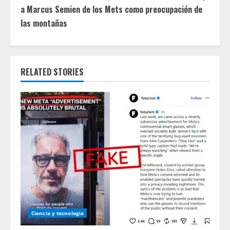
t
a Marcus Semien de los Mets como preocupación de
i
las montañas
n
u
RELATED STORIES
e
R
e
a
d
i
n
Ciencia y tecnologia