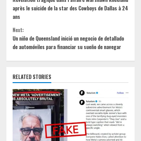
o
après le suicide de la star des Cowboys de Dallas à 24
n
ans
t
Next:
Un niño de Queensland inició un negocio de detallado
i
de automóviles para financiar su sueño de navegar
n
u
RELATED STORIES
e
R
e
a
d