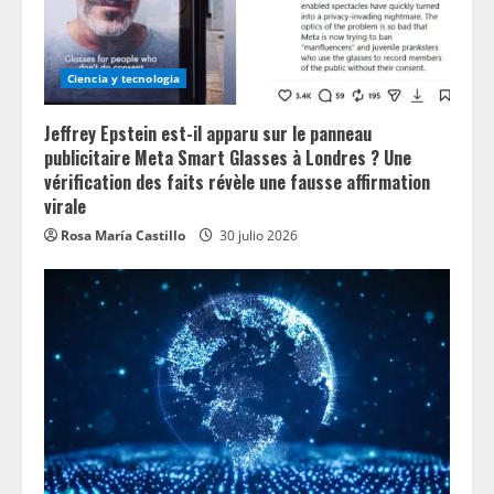
i
n
Ciencia y tecnologia
g
Jeffrey Epstein est-il apparu sur le panneau
publicitaire Meta Smart Glasses à Londres ? Une
vérification des faits révèle une fausse affirmation
virale
Rosa María Castillo
30 julio 2026