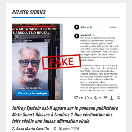
n
RELATED STORIES
u
e
R
e
a
d
i
Ciencia y tecnologia
n
Jeffrey Epstein est-il apparu sur le panneau publicitaire
g
Meta Smart Glasses à Londres ? Une vérification des
faits révèle une fausse affirmation virale
Rosa María Castillo
30 julio 2026