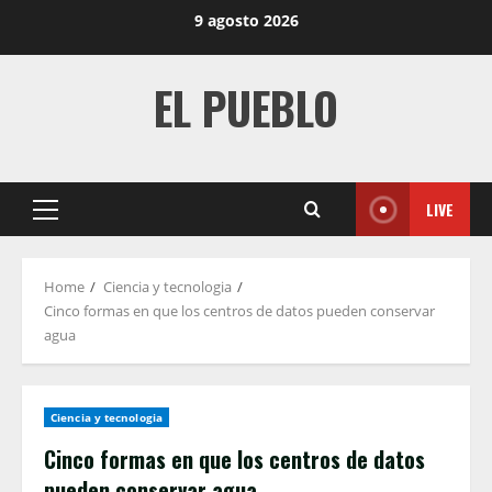
Skip
9 agosto 2026
to
content
EL PUEBLO
LIVE
Primary
Menu
Home
Ciencia y tecnologia
Cinco formas en que los centros de datos pueden conservar
agua
Ciencia y tecnologia
Cinco formas en que los centros de datos
pueden conservar agua