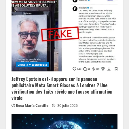
a
d
i
n
g
Ciencia y tecnologia
Jeffrey Epstein est-il apparu sur le panneau
publicitaire Meta Smart Glasses à Londres ? Une
vérification des faits révèle une fausse affirmation
virale
Rosa María Castillo
30 julio 2026