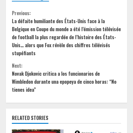
C
Previous:
La défaite humiliante des États-Unis face à la
o
Belgique en Coupe du monde a été l’émission télévisée
n
de football la plus regardée de l’histoire des États-
Unis… alors que Fox révèle des chiffres télévisés
t
stupéfiants
i
Next:
Novak Djokovic critica a los funcionarios de
n
Wimbledon durante una epopeya de cinco horas: “No
u
tienes idea”
e
R
RELATED STORIES
e