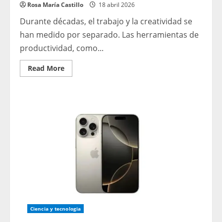
Rosa María Castillo
18 abril 2026
Durante décadas, el trabajo y la creatividad se
han medido por separado. Las herramientas de
productividad, como...
Read
Read More
more
about
‘La
productividad
y
la
creatividad
no
deberían
vivir
en
silos
separados’:
por
qué
el
impulso
de
la
IA
Ciencia y tecnologia
de
Canva