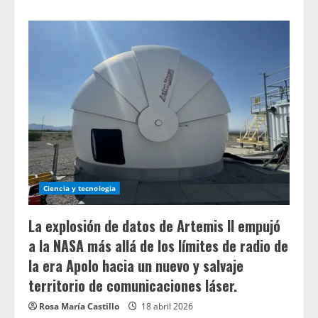
about
Cómo
Spoor
utiliza
la
IA
para
rastrear
aves
y
mejorar
la
planificación
de
parques
eólicos
Ciencia y tecnologia
La explosión de datos de Artemis II empujó
a la NASA más allá de los límites de radio de
la era Apolo hacia un nuevo y salvaje
territorio de comunicaciones láser.
Rosa María Castillo
18 abril 2026