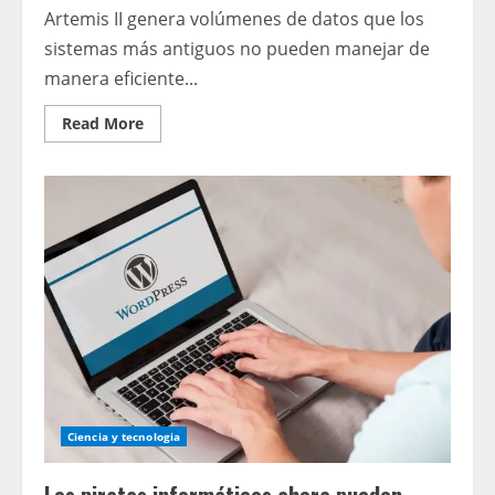
Artemis II genera volúmenes de datos que los
sistemas más antiguos no pueden manejar de
manera eficiente...
Read
Read More
more
about
La
explosión
de
datos
de
Artemis
II
empujó
a
la
NASA
más
allá
de
los
límites
de
radio
Ciencia y tecnologia
de
la
era
Apolo