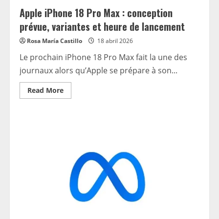
no
Apple iPhone 18 Pro Max : conception
es
diferente
prévue, variantes et heure de lancement
de
sus
principios
Rosa María Castillo
18 abril 2026
básicos
de
Le prochain iPhone 18 Pro Max fait la une des
democratizar
el
journaux alors qu’Apple se prépare à son...
diseño
Read
Read More
more
about
Apple
iPhone
18
Pro
Max
:
conception
prévue,
variantes
et
heure
de
lancement