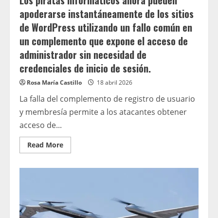
Los piratas informáticos ahora pueden
hacia
apoderarse instantáneamente de los sitios
un
nuevo
de WordPress utilizando un fallo común en
y
salvaje
un complemento que expone el acceso de
territorio
de
administrador sin necesidad de
comunicaciones
láser.
credenciales de inicio de sesión.
Rosa María Castillo
18 abril 2026
La falla del complemento de registro de usuario
y membresía permite a los atacantes obtener
acceso de...
Read
Read More
more
about
Los
piratas
informáticos
ahora
pueden
apoderarse
instantáneamente
de