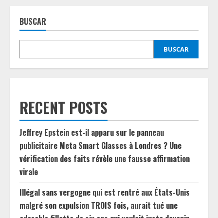
entradas
18
avril
2026
BUSCAR
révélés ;
Découvrez
comment
utiliser
des
BUSCAR
codes,
obtenez
des
récompenses
gratuites
comme
des
RECENT POSTS
diamants,
des
skins,
des
Jeffrey Epstein est-il apparu sur le panneau
armes
et
publicitaire Meta Smart Glasses à Londres ? Une
plus
encore.
vérification des faits révèle une fausse affirmation
virale
Illégal sans vergogne qui est rentré aux États-Unis
malgré son expulsion TROIS fois, aurait tué une