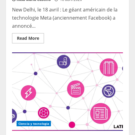
New Delhi, le 18 avril : Le géant américain de la
technologie Meta (anciennement Facebook) a
annoncé...
Read
Read More
more
about
Meta
Licenciements :
un
géant
de
la
technologie
pourrait
supprimer
8
000 emplois
en
mai
au
milieu
de
la
poussée
Ciencia y tecnologia
de
l’IA,
selon