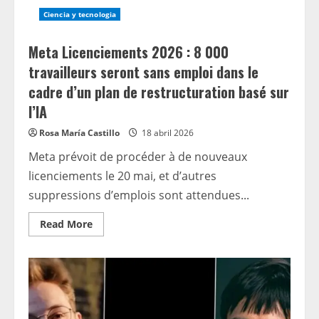
Ciencia y tecnologia
Meta Licenciements 2026 : 8 000
travailleurs seront sans emploi dans le
cadre d’un plan de restructuration basé sur
l’IA
Rosa María Castillo
18 abril 2026
Meta prévoit de procéder à de nouveaux
licenciements le 20 mai, et d’autres
suppressions d’emplois sont attendues...
Read
Read More
more
about
Meta
Licenciements
2026 :
8
000
travailleurs
seront