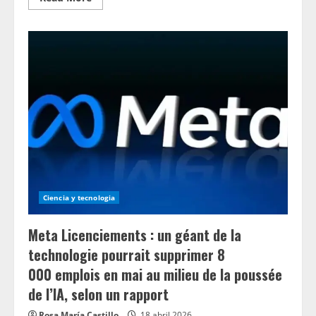
more
about
Sortie
de
la
direction
d’OpenAI :
le
CTO
Srinivas
Narayanan
démissionne
après
3
ans
au
sein
de
l’entreprise,
Bill
Ciencia y tecnologia
Peebles
et
Kevin
Meta Licenciements : un géant de la
Weil,
entre
technologie pourrait supprimer 8
autres,
partent
000 emplois en mai au milieu de la poussée
de l’IA, selon un rapport
Rosa María Castillo
18 abril 2026