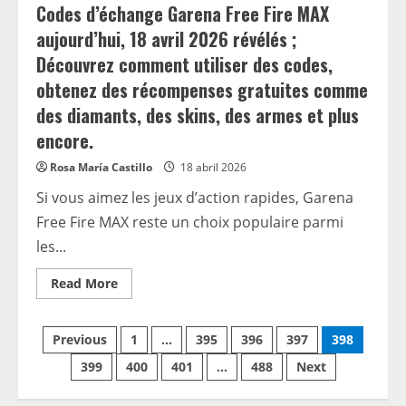
Codes d’échange Garena Free Fire MAX
un
rapport
aujourd’hui, 18 avril 2026 révélés ;
Découvrez comment utiliser des codes,
obtenez des récompenses gratuites comme
des diamants, des skins, des armes et plus
encore.
Rosa María Castillo
18 abril 2026
Si vous aimez les jeux d’action rapides, Garena
Free Fire MAX reste un choix populaire parmi
les...
Read
Read More
more
about
Codes
Paginación
d’échange
Previous
1
…
395
396
397
398
Garena
Free
399
400
401
…
488
Next
de
Fire
MAX
aujourd’hui,