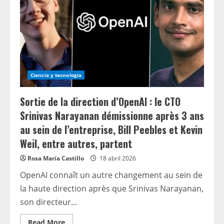
sans
emploi
dans
le
cadre
d’un
plan
de
restructuration
basé
sur
Ciencia y tecnologia
l’IA
Sortie de la direction d’OpenAI : le CTO
Srinivas Narayanan démissionne après 3 ans
au sein de l’entreprise, Bill Peebles et Kevin
Weil, entre autres, partent
Rosa María Castillo
18 abril 2026
OpenAI connaît un autre changement au sein de
la haute direction après que Srinivas Narayanan,
son directeur...
Read
Read More