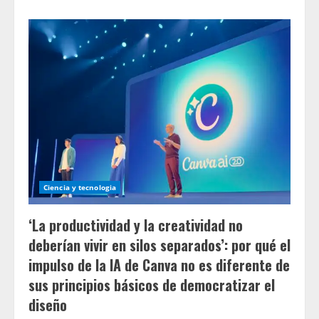
about
Un
dron
de
carga
no
tripulado
de
2
toneladas
demuestra
entregas
de
largo
alcance
en
montaña
con
un
Ciencia y tecnologia
alcance
de
200
‘La productividad y la creatividad no
km
y
deberían vivir en silos separados’: por qué el
capacidad
de
impulso de la IA de Canva no es diferente de
aterrizaje
vertical
sus principios básicos de democratizar el
diseño