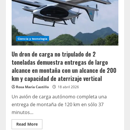
los
sitios
de
WordPress
utilizando
un
fallo
común
en
un
Ciencia y tecnologia
complemento
que
expone
Un dron de carga no tripulado de 2
el
acceso
toneladas demuestra entregas de largo
de
administrador
alcance en montaña con un alcance de 200
sin
necesidad
km y capacidad de aterrizaje vertical
de
credenciales
de
Rosa María Castillo
18 abril 2026
inicio
de
Un avión de carga autónomo completa una
sesión.
entrega de montaña de 120 km en sólo 37
minutos...
Read
Read More
more