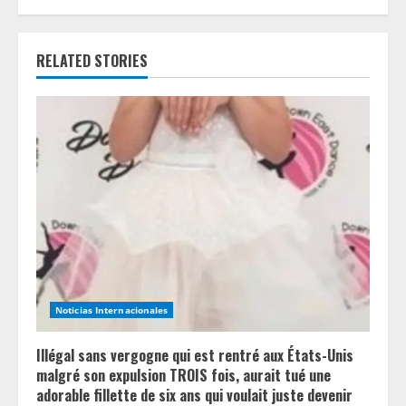
n
u
RELATED STORIES
e
R
e
a
d
i
n
Noticias Internacionales
g
Illégal sans vergogne qui est rentré aux États-Unis
malgré son expulsion TROIS fois, aurait tué une
adorable fillette de six ans qui voulait juste devenir