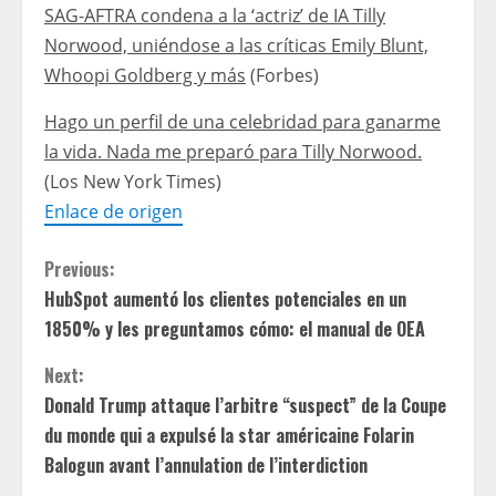
SAG-AFTRA condena a la ‘actriz’ de IA Tilly
Norwood, uniéndose a las críticas Emily Blunt,
Whoopi Goldberg y más
(Forbes)
Hago un perfil de una celebridad para ganarme
la vida. Nada me preparó para Tilly Norwood.
(Los New York Times)
Enlace de origen
C
Previous:
HubSpot aumentó los clientes potenciales en un
o
1850% y les preguntamos cómo: el manual de OEA
n
Next:
t
Donald Trump attaque l’arbitre “suspect” de la Coupe
du monde qui a expulsé la star américaine Folarin
i
Balogun avant l’annulation de l’interdiction