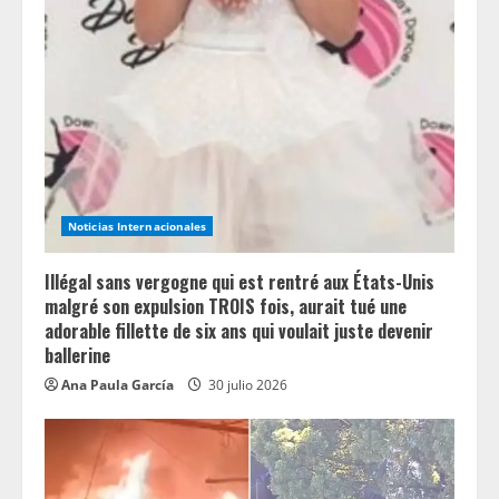
e
a
d
i
n
Noticias Internacionales
g
Illégal sans vergogne qui est rentré aux États-Unis
malgré son expulsion TROIS fois, aurait tué une
adorable fillette de six ans qui voulait juste devenir
ballerine
Ana Paula García
30 julio 2026