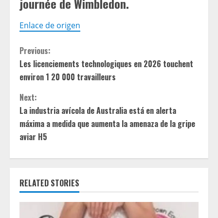
journée de Wimbledon.
Enlace de origen
C
Previous:
Les licenciements technologiques en 2026 touchent
o
environ 1 20 000 travailleurs
n
Next:
t
La industria avícola de Australia está en alerta
máxima a medida que aumenta la amenaza de la gripe
i
aviar H5
n
u
RELATED STORIES
e
R